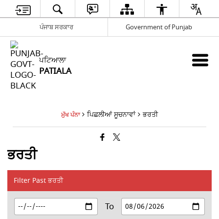
ਪੰਜਾਬ ਸਰਕਾਰ
Government of Punjab
ਪਟਿਆਲਾ
PATIALA
ਪਿਛਲੀਆਂ ਸੂਚਨਾਵਾਂ
ਭਰਤੀ
ਮੁੱਖ ਪੰਨਾ
ਭਰਤੀ
Filter Past ਭਰਤੀ
To