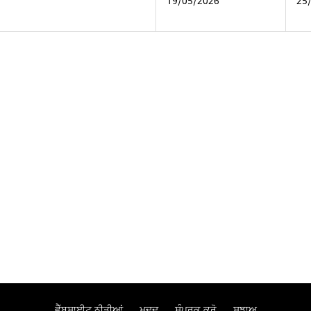
19/05/2026
25
ਵੈੱਬਸਾਈਟ ਨੀਤੀਆਂ
ਮਦਦ
ਸੰਪਰਕ ਕਰੋ
ਸੁਝਾਅ