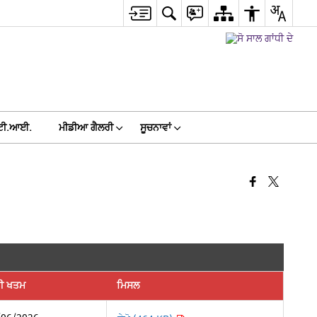
ਟੀ.ਆਈ.
ਮੀਡੀਆ ਗੈਲਰੀ
ਸੂਚਨਾਵਾਂ
ਤੀ ਖਤਮ
ਮਿਸਲ