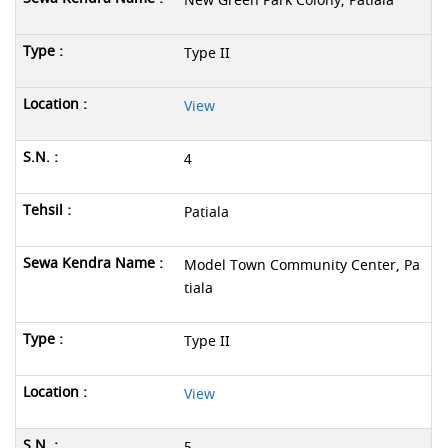
New Green Park Colony, Patiala
Type II
View
4
Patiala
Model Town Community Center, Pa
tiala
Type II
View
5