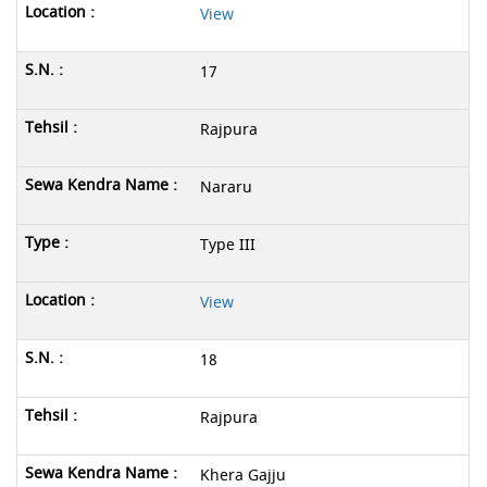
View
17
Rajpura
Nararu
Type III
View
18
Rajpura
Khera Gajju