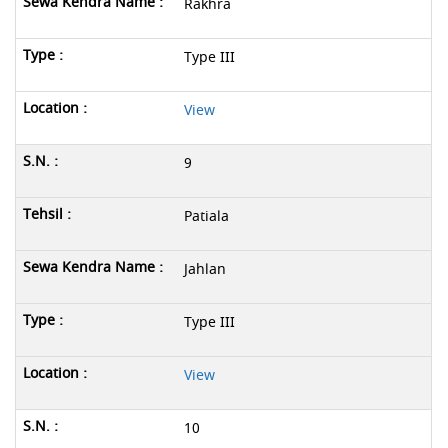
Rakhra
Type III
View
9
Patiala
Jahlan
Type III
View
10