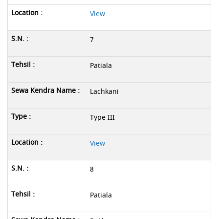
View
7
Patiala
Lachkani
Type III
View
8
Patiala