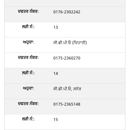
0176-2302242
13
ਸੀ.ਡੀ.ਪੀ.ਓ (ਦਿਹਾਤੀ)
0175-2360270
14
ਸੀ.ਡੀ.ਪੀ.ਓ, ਸਨੋਰ
0175-2365148
15