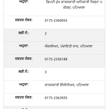
ਡਿਪਟੀ ਮੁੱਖ ਕਾਰਜਕਾਰੀ ਅਧਿਕਾਰੀ ਜਿਲ੍ਹਾ ਪ
ਰੀਸ਼ਦ, ਪਟਿਆਲਾ
0175-2360055
2
ਐਕਸੀਅਨ, ਪੰਚਾਇਤੀ ਰਾਜ, ਪਟਿਆਲਾ
0175-2336188
3
ਕਾਰਜਕਾਰੀ ਇੰਜੀਨੀਅਰ, ਪਟਿਆਲਾ
0175-2363935