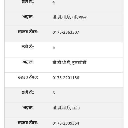
4
ਬੀ.ਡੀ.ਪੀ.ਓ, ਪਟਿਆਲਾ
0175-2363307
5
ਬੀ.ਡੀ.ਪੀ.ਓ, ਭੁਨਰਹੇੜੀ
0175-2201156
6
ਬੀ.ਡੀ.ਪੀ.ਓ, ਸਨੋਰ
0175-2309354